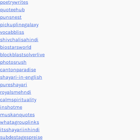
poetrywrites
quoteehub
punsnest
pickuplinegalaxy
vocabbliss
shivchalisahindi
biostarsworld
blockblastsolverlive
photosrush
cantonparadise
shayari-in-english
pureshayari
royalsmehndi
calmspirituality
inshotme
muskanquotes
whatagrouplinks
itsshayariinhindi
subdestagespreise