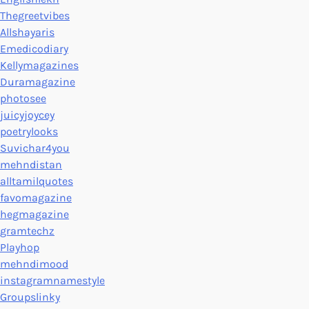
Thegreetvibes
Allshayaris
Emedicodiary
Kellymagazines
Duramagazine
photosee
juicyjoycey
poetrylooks
Suvichar4you
mehndistan
alltamilquotes
favomagazine
hegmagazine
gramtechz
Playhop
mehndimood
instagramnamestyle
Groupslinky