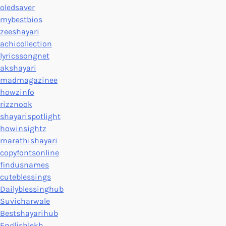
oledsaver
mybestbios
zeeshayari
achicollection
lyricssongnet
akshayari
madmagazinee
howzinfo
rizznook
shayarispotlight
howinsightz
marathishayari
copyfontsonline
findusnames
cuteblessings
Dailyblessinghub
Suvicharwale
Bestshayarihub
Englishlekh