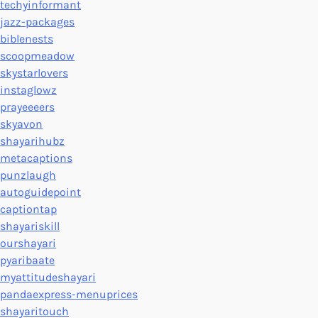
techyinformant
jazz-packages
biblenests
scoopmeadow
skystarlovers
instaglowz
prayeeeers
skyavon
shayarihubz
metacaptions
punzlaugh
autoguidepoint
captiontap
shayariskill
ourshayari
pyaribaate
myattitudeshayari
pandaexpress-menuprices
shayaritouch