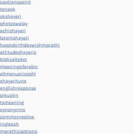
captionspoint
tenapk
skshayari
photoswalay
achishayari
latentshayari
happybirthdaywishmarathi
attitudeshayaris
biblicaltoker
meaningofarabic
allmenupricephl
shayaritune
englishresponse
pikuplin
tsmeaning
synonynms
commonreplies
ingleash
marathicaptions