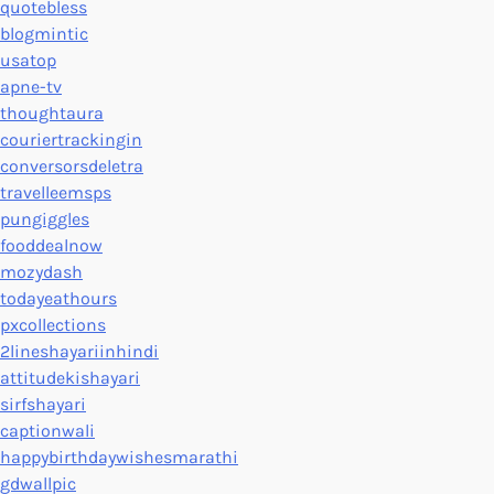
quotebless
blogmintic
usatop
apne-tv
thoughtaura
couriertrackingin
conversorsdeletra
travelleemsps
pungiggles
fooddealnow
mozydash
todayeathours
pxcollections
2lineshayariinhindi
attitudekishayari
sirfshayari
captionwali
happybirthdaywishesmarathi
gdwallpic