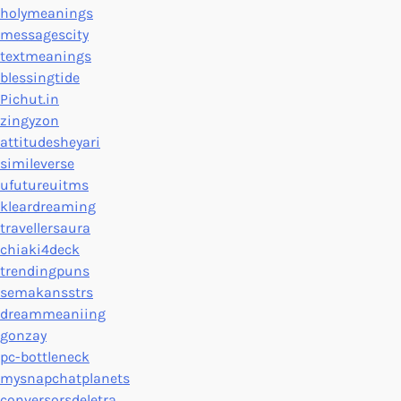
holymeanings
messagescity
textmeanings
blessingtide
Pichut.in
zingyzon
attitudesheyari
simileverse
ufutureuitms
kleardreaming
travellersaura
chiaki4deck
trendingpuns
semakansstrs
dreammeaniing
gonzay
pc-bottleneck
mysnapchatplanets
conversorsdeletra