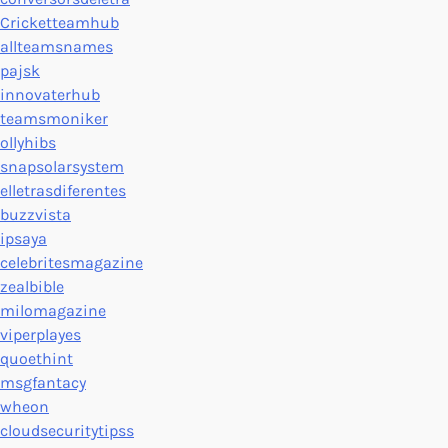
Cricketteamhub
allteamsnames
pajsk
innovaterhub
teamsmoniker
ollyhibs
snapsolarsystem
elletrasdiferentes
buzzvista
ipsaya
celebritesmagazine
zealbible
milomagazine
viperplayes
quoethint
msgfantacy
wheon
cloudsecuritytipss