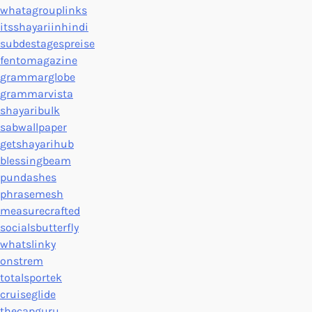
whatagrouplinks
itsshayariinhindi
subdestagespreise
fentomagazine
grammarglobe
grammarvista
shayaribulk
sabwallpaper
getshayarihub
blessingbeam
pundashes
phrasemesh
measurecrafted
socialsbutterfly
whatslinky
onstrem
totalsportek
cruiseglide
thecapguru