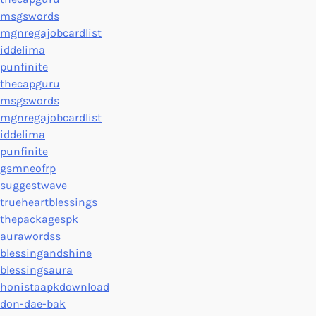
msgswords
mgnregajobcardlist
iddelima
punfinite
thecapguru
msgswords
mgnregajobcardlist
iddelima
punfinite
gsmneofrp
suggestwave
trueheartblessings
thepackagespk
aurawordss
blessingandshine
blessingsaura
honistaapkdownload
don-dae-bak