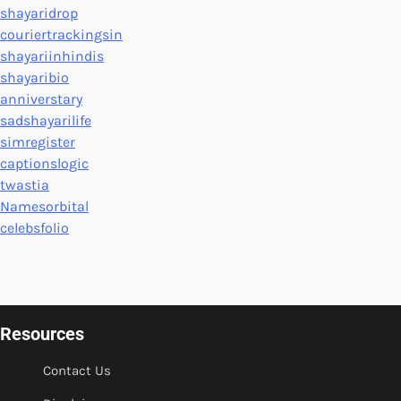
shayaridrop
couriertrackingsin
shayariinhindis
shayaribio
anniverstary
sadshayarilife
simregister
captionslogic
twastia
Namesorbital
celebsfolio
Resources
Contact Us