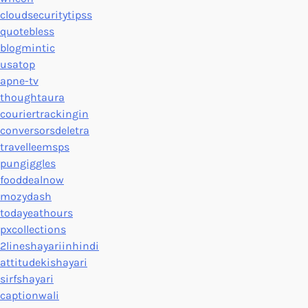
cloudsecuritytipss
quotebless
blogmintic
usatop
apne-tv
thoughtaura
couriertrackingin
conversorsdeletra
travelleemsps
pungiggles
fooddealnow
mozydash
todayeathours
pxcollections
2lineshayariinhindi
attitudekishayari
sirfshayari
captionwali