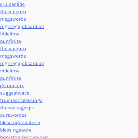
cruiseglide
thecapguru
msgswords
mgnregajobcardlist
iddelima
punfinite
thecapguru
msgswords
mgnregajobcardlist
iddelima
punfinite
gsmneofrp
suggestwave
trueheartblessings
thepackagespk
aurawordss
blessingandshine
blessingsaura
honistaapkdownload