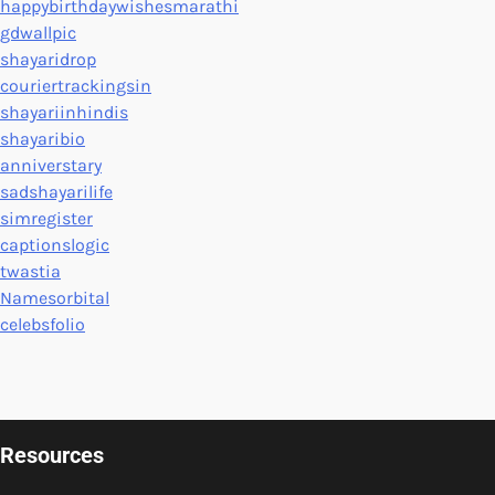
happybirthdaywishesmarathi
gdwallpic
shayaridrop
couriertrackingsin
shayariinhindis
shayaribio
anniverstary
sadshayarilife
simregister
captionslogic
twastia
Namesorbital
celebsfolio
Resources