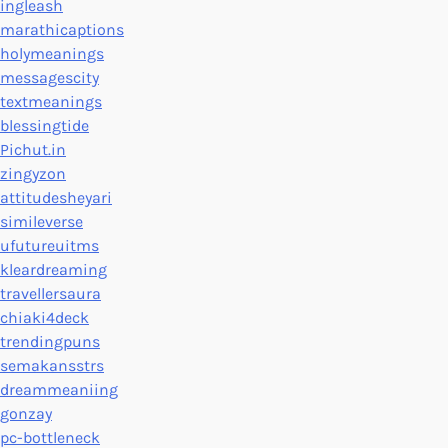
ingleash
marathicaptions
holymeanings
messagescity
textmeanings
blessingtide
Pichut.in
zingyzon
attitudesheyari
simileverse
ufutureuitms
kleardreaming
travellersaura
chiaki4deck
trendingpuns
semakansstrs
dreammeaniing
gonzay
pc-bottleneck