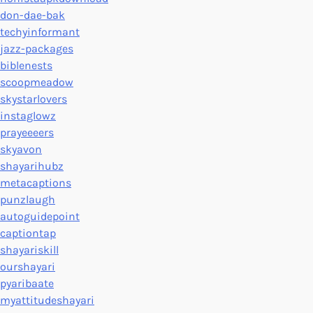
don-dae-bak
techyinformant
jazz-packages
biblenests
scoopmeadow
skystarlovers
instaglowz
prayeeeers
skyavon
shayarihubz
metacaptions
punzlaugh
autoguidepoint
captiontap
shayariskill
ourshayari
pyaribaate
myattitudeshayari