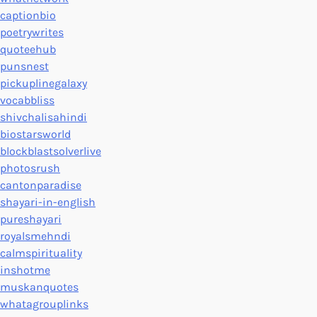
captionbio
poetrywrites
quoteehub
punsnest
pickuplinegalaxy
vocabbliss
shivchalisahindi
biostarsworld
blockblastsolverlive
photosrush
cantonparadise
shayari-in-english
pureshayari
royalsmehndi
calmspirituality
inshotme
muskanquotes
whatagrouplinks