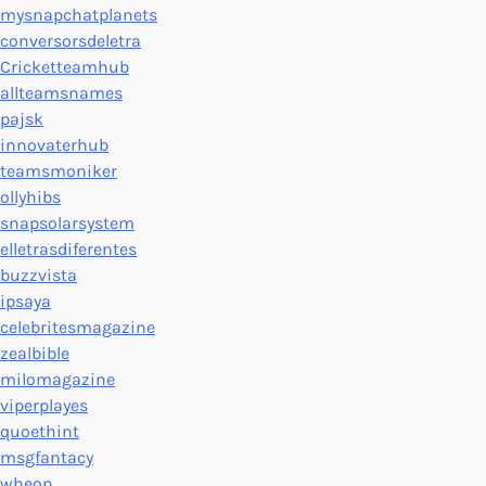
mysnapchatplanets
conversorsdeletra
Cricketteamhub
allteamsnames
pajsk
innovaterhub
teamsmoniker
ollyhibs
snapsolarsystem
elletrasdiferentes
buzzvista
ipsaya
celebritesmagazine
zealbible
milomagazine
viperplayes
quoethint
msgfantacy
wheon