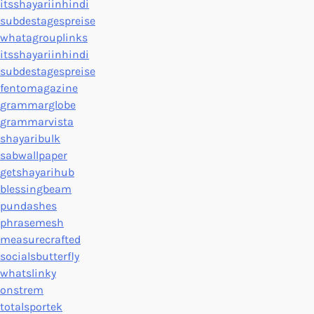
itsshayariinhindi
subdestagespreise
whatagrouplinks
itsshayariinhindi
subdestagespreise
fentomagazine
grammarglobe
grammarvista
shayaribulk
sabwallpaper
getshayarihub
blessingbeam
pundashes
phrasemesh
measurecrafted
socialsbutterfly
whatslinky
onstrem
totalsportek