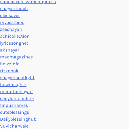
pandaexpress-menuprices
shayaritouch
oledsaver
mybestbios
zeeshayari
achicollection
lyricssongnet
akshayari
madmagazinee
howzinfo
rizznook
shayarispotlight
howinsightz
marathishayari
copyfontsonline
findusnames
cuteblessings
Dailyblessinghub
Suvicharwale