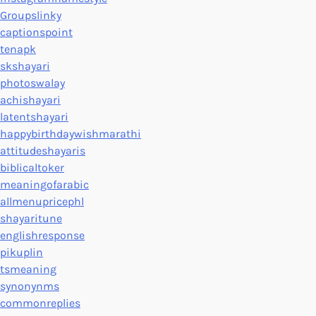
Groupslinky
captionspoint
tenapk
skshayari
photoswalay
achishayari
latentshayari
happybirthdaywishmarathi
attitudeshayaris
biblicaltoker
meaningofarabic
allmenupricephl
shayaritune
englishresponse
pikuplin
tsmeaning
synonynms
commonreplies