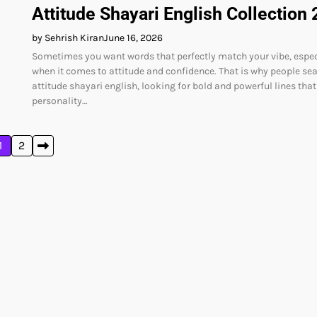
Attitude Shayari English Collection
by Sehrish Kiran
June 16, 2026
Sometimes you want words that perfectly match your vibe, espec
when it comes to attitude and confidence. That is why people sea
attitude shayari english, looking for bold and powerful lines tha
personality…
1
2