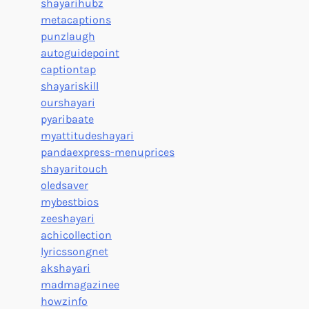
shayarihubz
metacaptions
punzlaugh
autoguidepoint
captiontap
shayariskill
ourshayari
pyaribaate
myattitudeshayari
pandaexpress-menuprices
shayaritouch
oledsaver
mybestbios
zeeshayari
achicollection
lyricssongnet
akshayari
madmagazinee
howzinfo