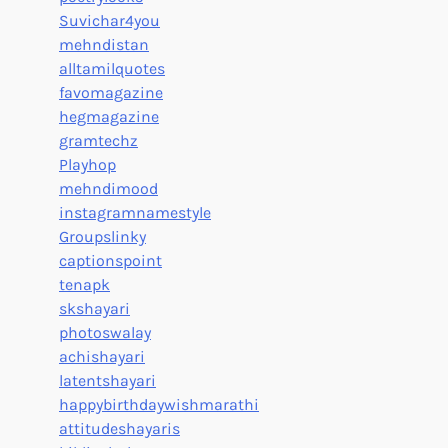
Suvichar4you
mehndistan
alltamilquotes
favomagazine
hegmagazine
gramtechz
Playhop
mehndimood
instagramnamestyle
Groupslinky
captionspoint
tenapk
skshayari
photoswalay
achishayari
latentshayari
happybirthdaywishmarathi
attitudeshayaris