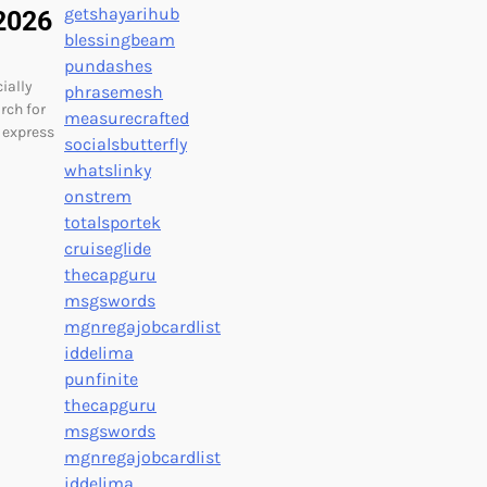
getshayarihub
 2026
blessingbeam
pundashes
ially
phrasemesh
rch for
measurecrafted
t express
socialsbutterfly
whatslinky
onstrem
totalsportek
cruiseglide
thecapguru
msgswords
mgnregajobcardlist
iddelima
punfinite
thecapguru
msgswords
mgnregajobcardlist
iddelima