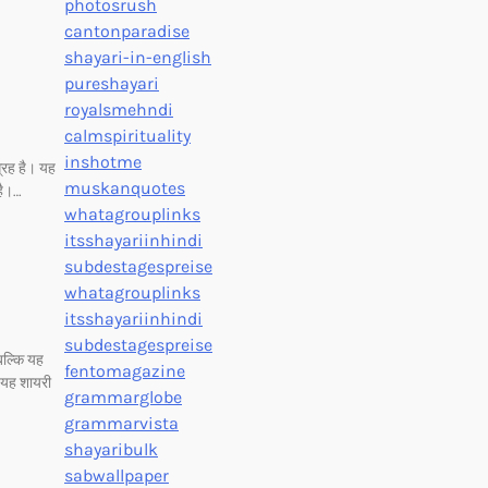
photosrush
cantonparadise
shayari-in-english
pureshayari
royalsmehndi
calmspirituality
inshotme
्रह है। यह
muskanquotes
 है।…
whatagrouplinks
itsshayariinhindi
subdestagespreise
whatagrouplinks
itsshayariinhindi
subdestagespreise
 बल्कि यह
fentomagazine
 यह शायरी
grammarglobe
grammarvista
shayaribulk
sabwallpaper