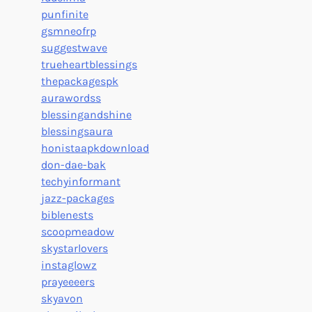
punfinite
gsmneofrp
suggestwave
trueheartblessings
thepackagespk
aurawordss
blessingandshine
blessingsaura
honistaapkdownload
don-dae-bak
techyinformant
jazz-packages
biblenests
scoopmeadow
skystarlovers
instaglowz
prayeeeers
skyavon