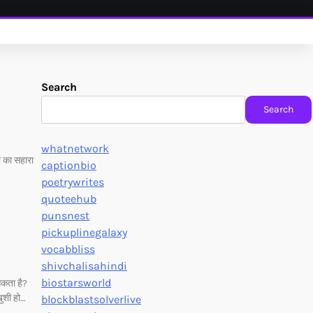
Search
Search
whatnetwork
ी का सहारा
captionbio
poetrywrites
quoteehub
punsnest
pickuplinegalaxy
vocabbliss
shivchalisahindi
biostarsworld
सकता है?
ुशी हो…
blockblastsolverlive