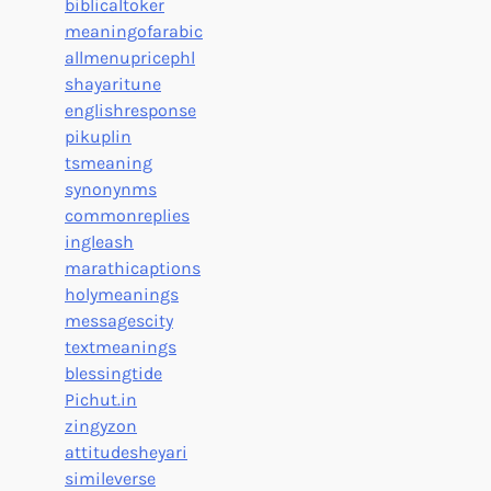
biblicaltoker
meaningofarabic
allmenupricephl
shayaritune
englishresponse
pikuplin
tsmeaning
synonynms
commonreplies
ingleash
marathicaptions
holymeanings
messagescity
textmeanings
blessingtide
Pichut.in
zingyzon
attitudesheyari
simileverse