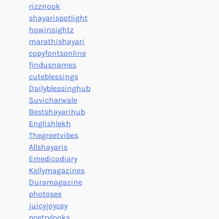
rizznook
shayarispotlight
howinsightz
marathishayari
copyfontsonline
findusnames
cuteblessings
Dailyblessinghub
Suvicharwale
Bestshayarihub
Englishlekh
Thegreetvibes
Allshayaris
Emedicodiary
Kellymagazines
Duramagazine
photosee
juicyjoycey
poetrylooks